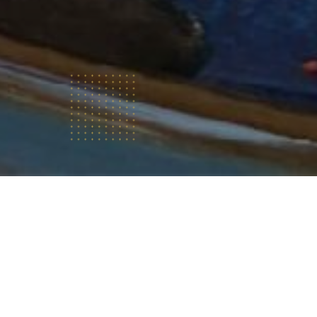
Vilka är
vi?