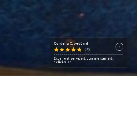
Cordelia C. bedömd
5/5
Excellent service & cuisine saine &
délicieuse!!
ournable pour les amateurs de
t, notre restaurant offre une