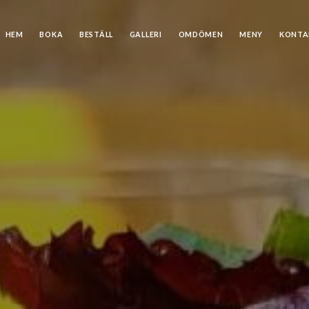
HEM
BOKA
BESTÄLL
GALLERI
OMDÖMEN
MENY
KONTA