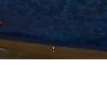
Le restaurant « L’Économat » est un endroit incont
cuisine du monde.
Situé dans le charmant quartier de Levallois-Perre