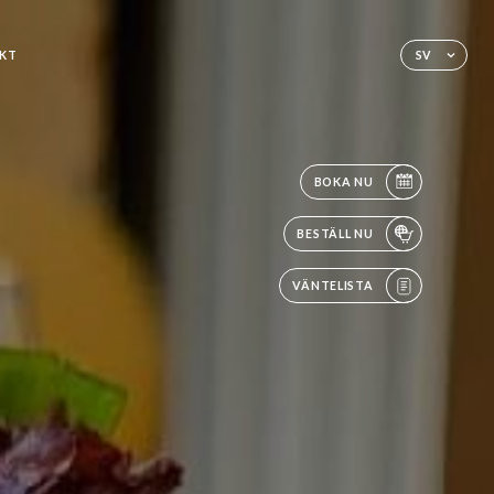
KT
SV
BOKA NU
BESTÄLL NU
VÄNTELISTA