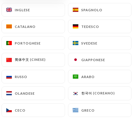
INGLESE
INGLESE
SPAGNOLO
SPAGNOLO
RECENSIONE 116
CATALANO
CATALANO
TEDESCO
TEDESCO
RESTAURANT FRANÇAIS
44 Rue Louis Rouquier
PORTOGHESE
PORTOGHESE
SVEDESE
SVEDESE
92300 Levallois-Perret France
简体中文 (CINESE)
简体中文 (CINESE)
GIAPPONESE
GIAPPONESE
RUSSO
RUSSO
ARABO
ARABO
한국어 (COREANO)
한국어 (COREANO)
OLANDESE
OLANDESE
CECO
CECO
GRECO
GRECO
Chi siamo?