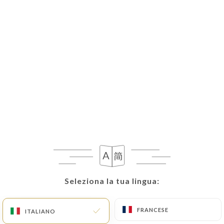
IT
MENU
Chiuso - Apre alle 12:00
Seleziona la tua lingua:
Seleziona la tua lingua:
FRANCESE
FRANCESE
ITALIANO
ITALIANO