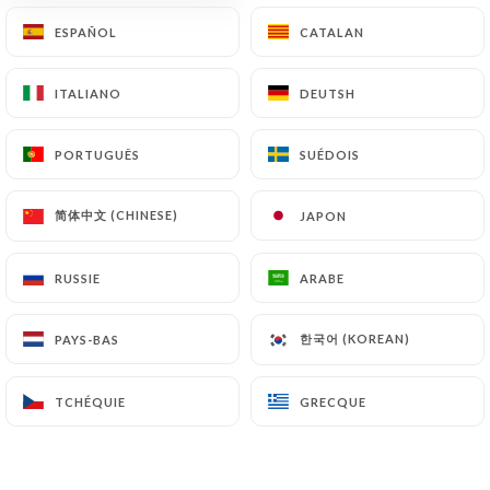
ESPAÑOL
ESPAÑOL
CATALAN
CATALAN
ITALIANO
ITALIANO
DEUTSH
DEUTSH
PORTUGUÊS
PORTUGUÊS
SUÉDOIS
SUÉDOIS
简体中文 (CHINESE)
简体中文 (CHINESE)
JAPON
JAPON
RUSSIE
RUSSIE
ARABE
ARABE
한국어 (KOREAN)
한국어 (KOREAN)
PAYS-BAS
PAYS-BAS
TCHÉQUIE
TCHÉQUIE
GRECQUE
GRECQUE