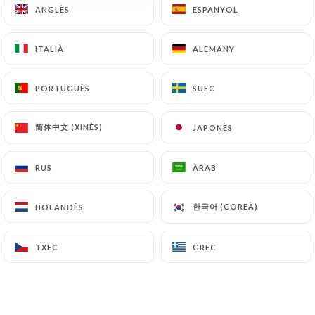
ANGLÈS
ANGLÈS
ESPANYOL
ESPANYOL
ITALIÀ
ITALIÀ
ALEMANY
ALEMANY
PORTUGUÈS
PORTUGUÈS
SUEC
SUEC
简体中文 (XINÈS)
简体中文 (XINÈS)
JAPONÈS
JAPONÈS
RUS
RUS
ÀRAB
ÀRAB
한국어 (COREÀ)
한국어 (COREÀ)
HOLANDÈS
HOLANDÈS
TXEC
TXEC
GREC
GREC