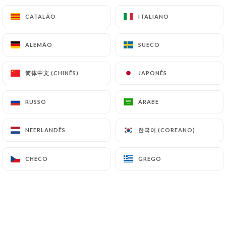
Brioche perdue
Caramel beurre salé, fruits frais
CATALÃO
CATALÃO
ITALIANO
ITALIANO
12.00€
ALEMÃO
ALEMÃO
SUECO
SUECO
Carpaccio d'ananas
Menthe fraîche, zestes de citron bio
简体中文 (CHINÊS)
简体中文 (CHINÊS)
JAPONÊS
JAPONÊS
12.00€
RUSSO
RUSSO
ÁRABE
ÁRABE
Glace
Deux parfums du moment
한국어 (COREANO)
한국어 (COREANO)
NEERLANDÊS
NEERLANDÊS
7.00€
CHECO
CHECO
GREGO
GREGO
Thé ou café gourmand
Verrine de mousse au chocolat maison, fromage
blanc à l'ananas frais et menthe fraîche
11.00€