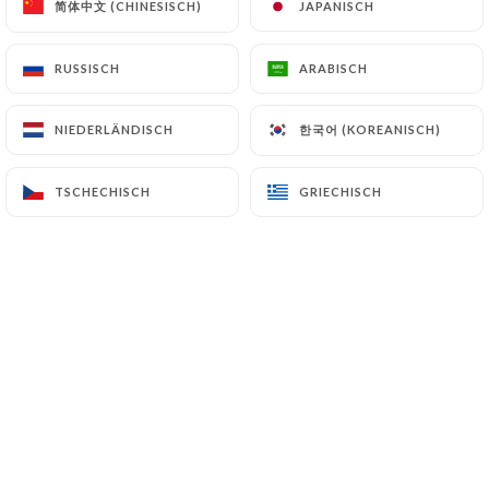
简体中文 (CHINESISCH)
简体中文 (CHINESISCH)
JAPANISCH
JAPANISCH
RUSSISCH
RUSSISCH
ARABISCH
ARABISCH
Cordelia C. bewertete
C
5/5
한국어 (KOREANISCH)
한국어 (KOREANISCH)
NIEDERLÄNDISCH
NIEDERLÄNDISCH
Excellent service & cuisine saine &
délicieuse!!
TSCHECHISCH
TSCHECHISCH
GRIECHISCH
GRIECHISCH
21/05/2026
•
06:08
Pierre M. bewertete
P
5/5
Top pour un déjeuner professionnel, très
bon et calme
12/05/2026
•
12:43
Salageanu O. bewertete
S
5/5