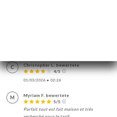
delicious and the staff was very kind.
Great location and access to the metro.
03/04/2026
•
06:38
nicolas b. bewertete
N
5/5
02/04/2026
•
08:34
Christopher L. bewertete
C
4/5
01/03/2026
•
02:26
Myriam F. bewertete
M
5/5
Parfait tout est fait maison et très
recherché pour le tarif