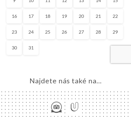
MŮ
VOVAT
DNAT
ERIE
ENZE
ÍDKA
TAKT
Najdete nás také na...